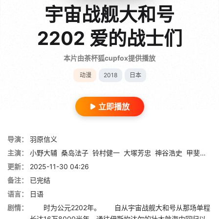
宇宙战舰大和号
2202 爱的战士们
本片由茶杯狐cupfox提供播放
动漫
2018
日本
立即播放
导演：
羽原信义
主演：
小野大辅
桑岛法子
铃村健一
大塚芳忠
神谷浩史
甲斐田裕子
更新：
2025-11-30 04:26
备注：
已完结
语言：
日语
剧情：
时为公元2202年。 自从宇宙战舰大和号从那场单程
长达16万8000光年、通往伊斯坎达尔的壮大航海中回归以