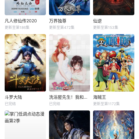
凡人修仙传2020
万界独尊
仙逆
更新至第186集
更新至第472集
更新至第153集
斗罗大陆
洗浴屋先生！我和那家伙在女浴池！？
海贼王
已完结
已完结
更新至第1172集