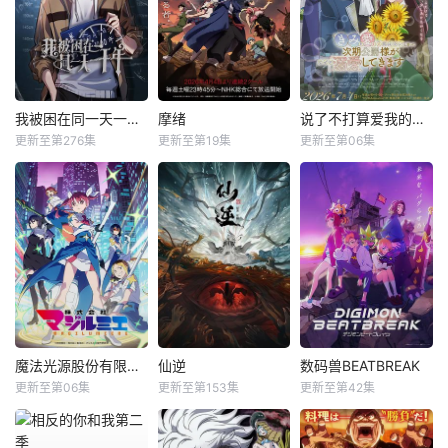
我被困在同一天一千年动态漫
摩绪
说了不打算爱我的公爵继承人，不知为何对我宠爱有加
更新至第276集
更新至第19集
更新至第06集
魔法光源股份有限公司第二季
仙逆
数码兽BEATBREAK
更新至第06集
更新至第153集
更新至第42集