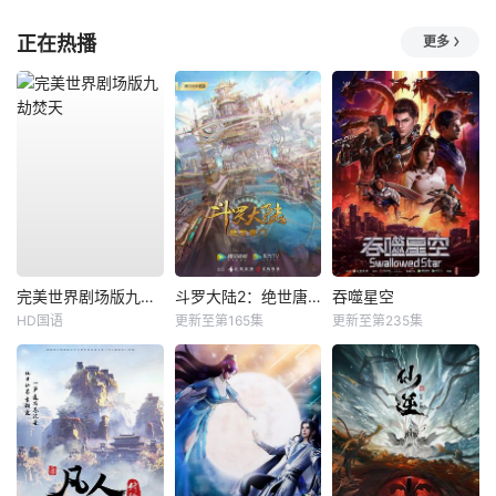
正在热播
更多
完美世界剧场版九劫焚天
斗罗大陆2：绝世唐门
吞噬星空
HD国语
更新至第165集
更新至第235集