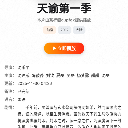
天谕第一季
本片由茶杯狐cupfox提供播放
动漫
2017
大陆
立即播放
导演：
沈乐平
主演：
沈达威
冯骏骅
刘钦
夏磊
吴磊
杨梦露
醋醋
沈磊
更新：
2025-11-30 04:26
备注：
已完结
语言：
国语
剧情：
千年前，灵兽蜃与玄水祭司萤情同姐弟，然而蜃顽劣之
极，误入魔道，以至生灵涂炭。萤为救天下苍生与汐族协力
将蜃魔哄骗封印。封印之时，萤一念之仁，为蜃魔留下一线
生机。此后，萤牺牲自己以赎罪，汐族众人也被困于凝固的