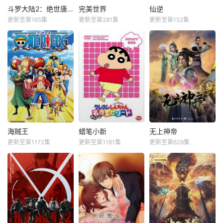
斗罗大陆2：绝世唐门
完美世界
仙逆
更新至第165集
更新至第281集
更新至第152集
海贼王
蜡笔小新
无上神帝
更新至第1172集
更新至第1181集
更新至第629集