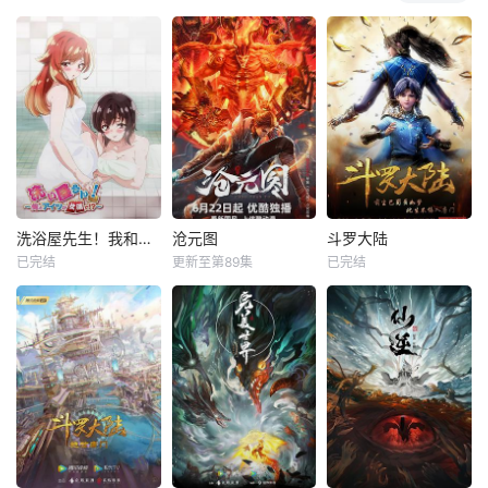
洗浴屋先生！我和那家伙在女浴池！？
沧元图
斗罗大陆
已完结
更新至第89集
已完结