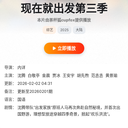
现在就出发第三季
本片由茶杯狐cupfox提供播放
综艺
2025
大陆
立即播放
导演：
内详
主演：
沈腾
白敬亭
金晨
贾冰
王安宇
胡先煦
范丞丞
黄景瑜
更新：
2026-02-02 04:31
备注：
更新至20260201期
语言：
国语
剧情：
沈腾带队“出发家族”原班人马再次奔赴自然秘境，并首次出
国野游，理想型旅途穿越四季奇景，掀起“欢乐洪流”。