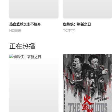
热血篮球之永不放弃
蜘蛛侠：崭新之日
HD国语
TC中字
正在热播