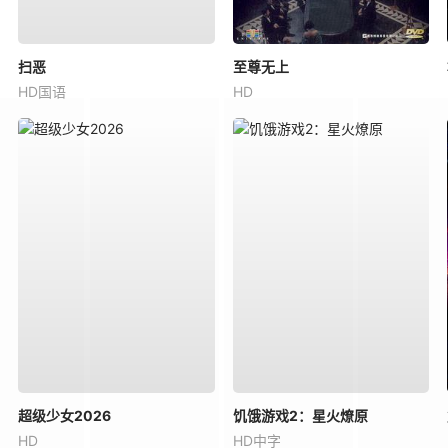
扫恶
至尊无上
HD国语
HD
超级少女2026
饥饿游戏2：星火燎原
HD
HD中字