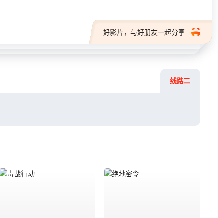
好影片，与好朋友一起分享
线路二