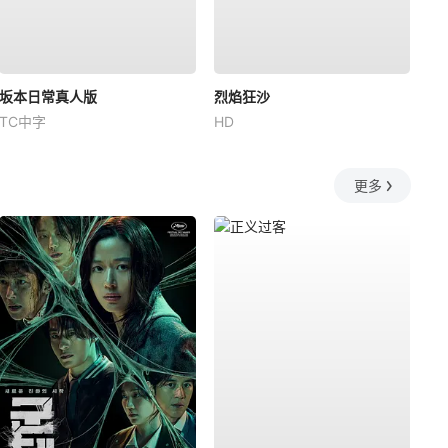
坂本日常真人版
烈焰狂沙
TC中字
HD
更多