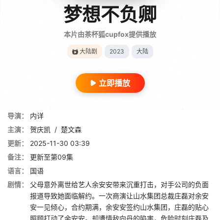
梦想不负卿
本片由茶杯狐cupfox提供播放
大陆剧
2023
大陆
立即播放
导演：
内详
主演：
贺庆凯
/
楚文森
更新：
2025-11-30 03:39
备注：
更新至第09集
语言：
国语
剧情：
父母意外离世给艺人余安安带来沉重打击，对手公司的负面
报道导致她面临解约。一次商演让山水集团总裁庄磊对余安
安一见倾心，合约期满，余安安签约山水集团，庄磊的贴心
照顾打动了余安安。却遭情敌向丹的陷害，危险时刻庄磊及