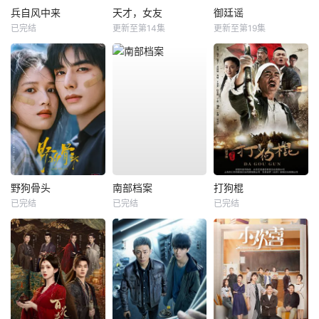
兵自风中来
天才，女友
御廷谣
已完结
更新至第14集
更新至第19集
野狗骨头
南部档案
打狗棍
已完结
已完结
已完结