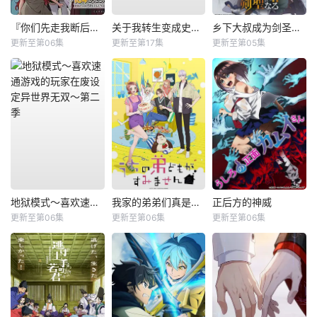
『你们先走我断后』，于是10年后我成为了传说
关于我转生变成史莱姆这档事第四季
乡下大叔成为剑圣第二季
更新至第06集
更新至第17集
更新至第05集
地狱模式～喜欢速通游戏的玩家在废设定异世界无双～第二季
我家的弟弟们真是让您费心了
正后方的神威
更新至第06集
更新至第06集
更新至第06集