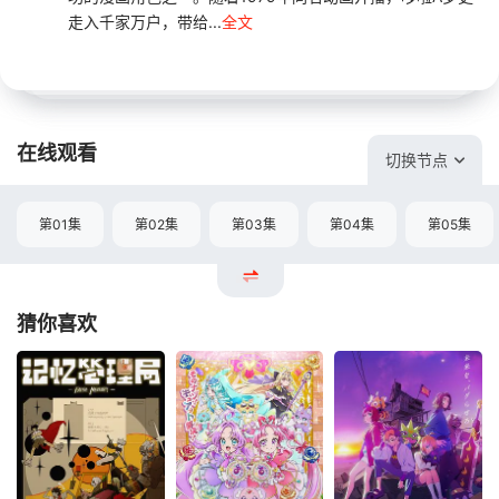
走入千家万户，带给...
全文
在线观看
切换节点
第01集
第02集
第03集
第04集
第05集
猜你喜欢