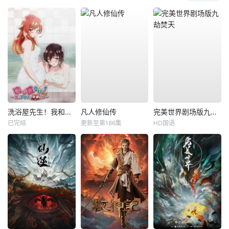
洗浴屋先生！我和那家伙在女浴池！？
凡人修仙传
完美世界剧场版九劫焚天
已完结
更新至第186集
HD国语