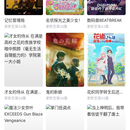
记忆管理局
名侦探光之美少女！
数码兽BEATBREAK
更新至第04集
更新至第28集
更新至第42集
才女的侍从 在满是高岭之花的贵族学校暗中照顾（毫无生活自理能力的）学院第一大小姐
鬼的新娘
花织同学转生后还是想干架
更新至第06集
更新至第06集
更新至第05集